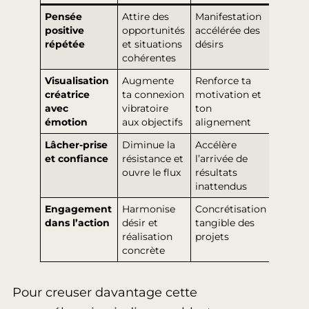
Pensée
Attire des
Manifestation
positive
opportunités
accélérée des
répétée
et situations
désirs
cohérentes
Visualisation
Augmente
Renforce ta
créatrice
ta connexion
motivation et
avec
vibratoire
ton
émotion
aux objectifs
alignement
Lâcher-prise
Diminue la
Accélère
et confiance
résistance et
l’arrivée de
ouvre le flux
résultats
inattendus
Engagement
Harmonise
Concrétisation
dans l’action
désir et
tangible des
réalisation
projets
concrète
Pour creuser davantage cette