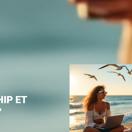
HIP ET
?