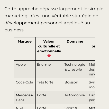
Cette approche dépasse largement le simple
marketing : c’est une véritable stratégie de
développement personnel appliqué au
business.
Marque
Valeur
Domaine
Force
culturelle et
principal
émotionnelle
Apple
Énorme
Technologie
Mélange
& Lifestyle
design &
innovation
Coca-Cola
Très forte
Boisson
Symbolism
mondial
Mercedes-
Forte
Automobile
Luxe &
Benz
performan
Nike
Forte
Sport &
Motivation 