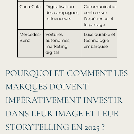
Coca-Cola
Digitalisation
Communication
Mark
des campagnes,
centrée sur
multi
influenceurs
l’expérience et
story
le partage
Mercedes-
Voitures
Luxe durable et
Cibl
Benz
autonomes,
technologie
pre
marketing
embarquée
et
digital
innov
POURQUOI ET COMMENT LES
MARQUES DOIVENT
IMPÉRATIVEMENT INVESTIR
DANS LEUR IMAGE ET LEUR
STORYTELLING EN 2025 ?