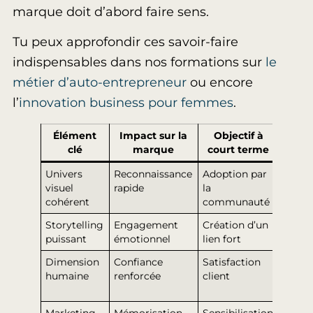
marque doit d’abord faire sens.
Tu peux approfondir ces savoir-faire
indispensables dans nos formations sur
le
métier d’auto-entrepreneur
ou encore
l’
innovation business pour femmes
.
Élément
Impact sur la
Objectif à
Résu
clé
marque
court terme
att
Univers
Reconnaissance
Adoption par
Fidéli
visuel
rapide
la
accru
cohérent
communauté
Storytelling
Engagement
Création d’un
Prom
puissant
émotionnel
lien fort
nature
Dimension
Confiance
Satisfaction
Bouch
humaine
renforcée
client
oreill
positi