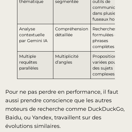
thématique
segmentée
outils de
communication
dans plusieurs
fuseaux horaires
Analyse
Compréhension
Recherches
contextuelle
détaillée
formulées en
par Gemini IA
phrases
complètes
Multiple
Multiplicité
Propositions
requêtes
d’angles
variées pour
parallèles
des sujets
complexes
Pour ne pas perdre en performance, il faut
aussi prendre conscience que les autres
moteurs de recherche comme DuckDuckGo,
Baidu, ou Yandex, travaillent sur des
évolutions similaires.