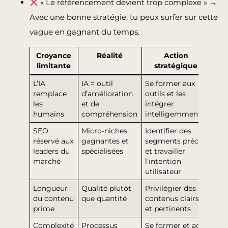
« Le référencement devient trop complexe » →
Avec une bonne stratégie, tu peux surfer sur cette
vague en gagnant du temps.
Croyance
Réalité
Action
limitante
stratégique
L’IA
IA = outil
Se former aux
remplace
d’amélioration
outils et les
les
et de
intégrer
humains
compréhension
intelligemment
SEO
Micro-niches
Identifier des
réservé aux
gagnantes et
segments précis
leaders du
spécialisées
et travailler
marché
l’intention
utilisateur
Longueur
Qualité plutôt
Privilégier des
du contenu
que quantité
contenus clairs
prime
et pertinents
Complexité
Processus
Se former et agir