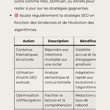
outils comme Moz, SEMrush, ou Ahrefs pour
rester à jour sur les stratégies gagnantes.
Ajuste régulièrement ta stratégie SEO en
fonction des tendances et de l’évolution des
algorithmes.
Action
Description
Bénéfice
Contenus
Répondre aux
Visibilité
thématiques
intentions
accrue et taux
structurés
multiples sur
d’engagement
une niché
amélioré
Utilisation
Analyse
Adaptation
d’outils SEO
sémantique et
rapide aux
avancés
concurrentielle
évolutions de
l’algorithme
Optimisation
Faciliter la
Réduction du
UX/Navigation
lecture et la
taux de
compréhension
rebond